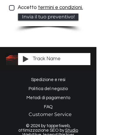
Accetto
termini e condizioni.
Invia il tuo preventivo!
Track Name
Spedizione e resi
Politica del negozio
Metodi di pagamento
FAQ
Customer Service
© 2024 by tappetiweb,
ottimizzazione SEO by
Studio
WebAlive
, legend Partner