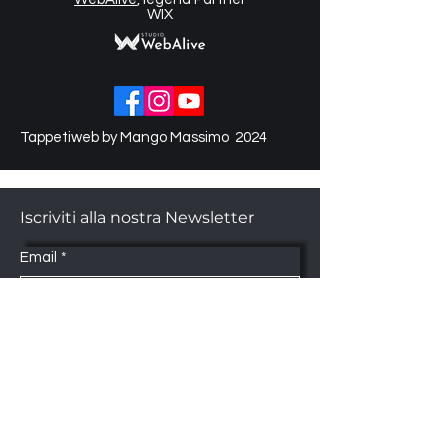
WIX
Tappetiweb by Mango Massimo 2024
Iscriviti alla nostra Newsletter
Email
*
Submit
Sì, desidero iscrivermi alla vostra 
newsletter.
*