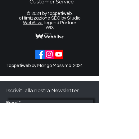
Customer Service
© 2024 by tappetiweb,
ottimizzazione SEO by
Studio
WebAlive
, legend Partner
WIX
Tappetiweb by Mango Massimo 2024
Iscriviti alla nostra Newsletter
Email
*
Submit
Sì, desidero iscrivermi alla vostra 