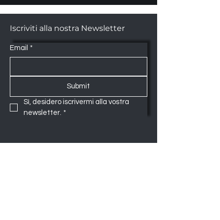
Iscriviti alla nostra Newsletter
Email
*
Submit
Sì, desidero iscrivermi alla vostra 
newsletter.
*
www.tappetiweb.com
Via Padova 6 - 20813 Cesano Maderno - MB