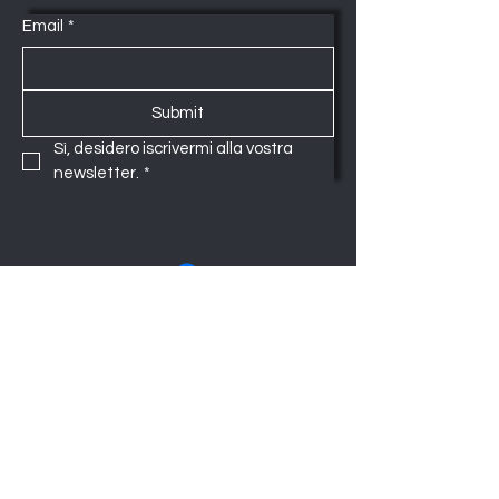
Email
*
Submit
Sì, desidero iscrivermi alla vostra 
newsletter.
*
www.tappetiweb.com
Via Padova 6 - 20813 Cesano Maderno - MB
Shop
Tappeti classici