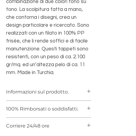
combinazione di due colori tono su
tono. La scolpitura fatta a mano,
che contorna i disegni, crea un
design particolare e ricercato. Sono
realizzati con un filato in 100% PP
frisée, che li rende soffici e di facile
manutenzione. Questi tappeti sono
resistenti, con un peso di ca. 2.100
gr/mq. ed un’altezza pelo di ca. 11
mm. Made in Turchia.
Informazioni sul prodotto.
Tappeto in 100% PP frisée con vello
100% Rimborsati o soddisfatti.
soffice.
Altezza vello ca. 11 mm.
Ai sensi del Decreto Legislativo n. 185/99,
Peso ca. 2.100 gr/mq.
Corriere 24/48 ore
al Consumatore spetta il diritto di recesso
dal contratto senza penalizzazione e