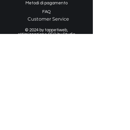
Metodi di pagamento
FAQ
Customer Service
© 2024 by tappetiweb,
ottimizzazione SEO by
Studio
WebAlive
, legend Partner
WIX
Tappetiweb by Mango Massimo 2024
Iscriviti alla nostra Newsletter
Email
*