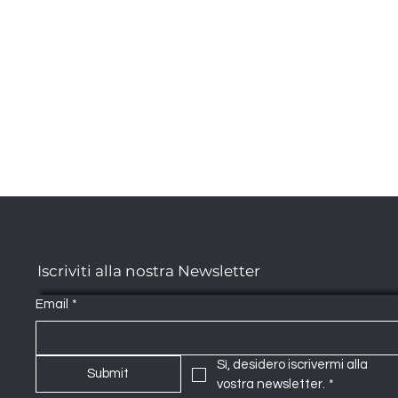
Iscriviti alla nostra Newsletter
Email
*
Sì, desidero iscrivermi alla 
Submit
vostra newsletter.
*