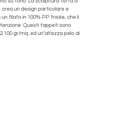
no su tono. La scolpitura fatta a
diritto di recesso i p
 crea un design particolare e
 un filato in 100% PP frisée, che li
utenzione. Questi tappeti sono
 2.100 gr/mq. ed un’altezza pelo di