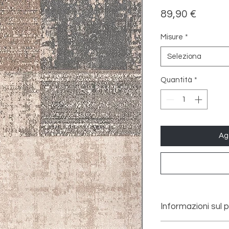
Prezzo
89,90 €
Misure
*
Seleziona
Quantità
*
Agg
Informazioni sul 
Tappeto in 100% PP f