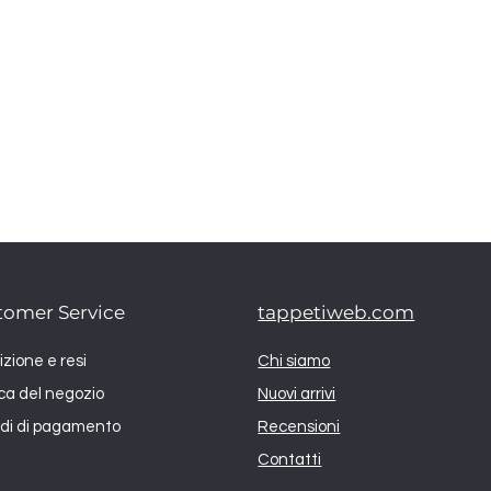
tomer Service
tappetiweb.com
zione e resi
Chi siamo
ica del negozio
Nuovi arrivi
di di pagamento
Recensioni
Contatti