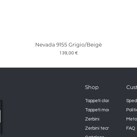
Nevada 9155 Grigio/Beigè
Vista rapida
Prezzo
139,00 €
Shop
Cus
Tappeti classici
Spedi
Tappeti moderni
Polit
Zerbini
Meto
Zerbini tecnici
FAQ