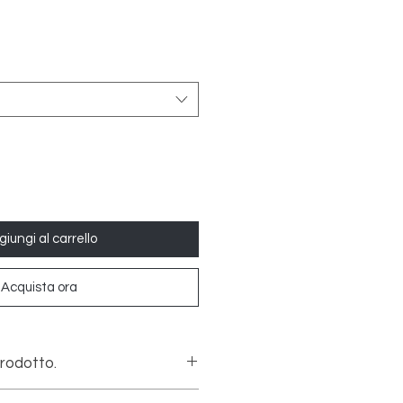
iungi al carrello
Acquista ora
prodotto.
risée con vello soffice.