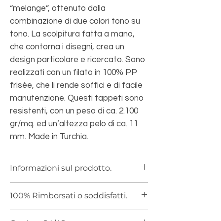
“melange”, ottenuto dalla
combinazione di due colori tono su
tono. La scolpitura fatta a mano,
che contorna i disegni, crea un
design particolare e ricercato. Sono
realizzati con un filato in 100% PP
frisée, che li rende soffici e di facile
manutenzione. Questi tappeti sono
resistenti, con un peso di ca. 2.100
gr/mq. ed un’altezza pelo di ca. 11
mm. Made in Turchia.
Informazioni sul prodotto.
Tappeto in 100% PP frisée con vello
100% Rimborsati o soddisfatti.
soffice.
Altezza vello ca. 11 mm.
Ai sensi del Decreto Legislativo n. 185/99,
Peso ca. 2.100 gr/mq.