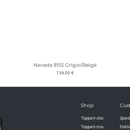
Nevada 9155 Grigio/Beigè
Vista rapida
Prezzo
139,00 €
Shop
Cus
Tappeti classici
Spedi
Tappeti moderni
Polit