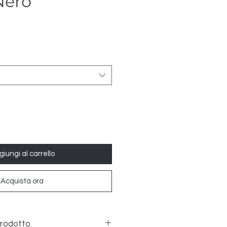
Nero"
iungi al carrello
Acquista ora
prodotto.