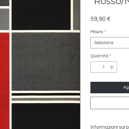
"Rosso/
Prezzo
59,90 €
Misure
*
Seleziona
Quantità
*
Agg
Informazioni sul 