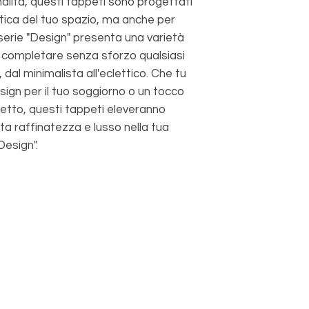
analità, questi tappeti sono progettati
bancario).
etica del tuo spazio, ma anche per
Ai sensi dello stess
 serie "Design" presenta una varietà
diritto di recesso i p
er completare senza sforzo qualsiasi
 dal minimalista all'eclettico. Che tu
sign per il tuo soggiorno o un tocco
letto, questi tappeti eleveranno
ta raffinatezza e lusso nella tua
Design".