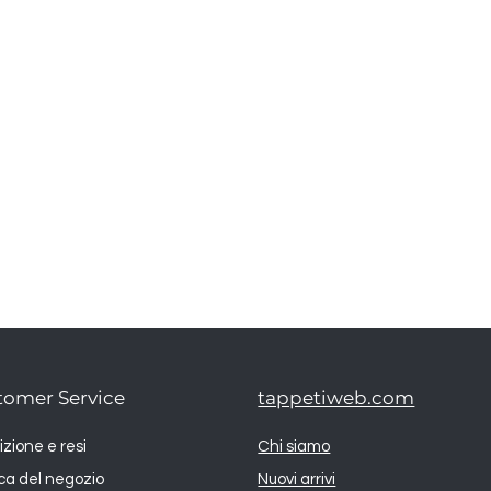
tomer Service
tappetiweb.com
zione e resi
Chi siamo
ica del negozio
Nuovi arrivi